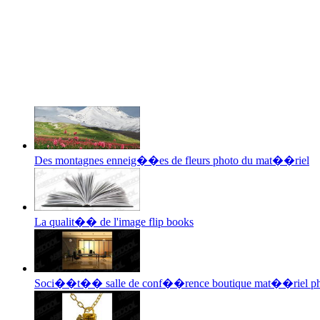
Des montagnes enneig��es de fleurs photo du mat��riel
La qualit�� de l'image flip books
Soci��t�� salle de conf��rence boutique mat��riel ph