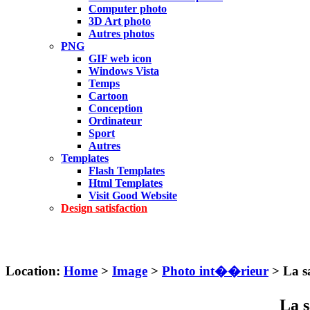
Computer photo
3D Art photo
Autres photos
PNG
GIF web icon
Windows Vista
Temps
Cartoon
Conception
Ordinateur
Sport
Autres
Templates
Flash Templates
Html Templates
Visit Good Website
Design satisfaction
Location:
Home
>
Image
>
Photo int��rieur
> La sa
La s