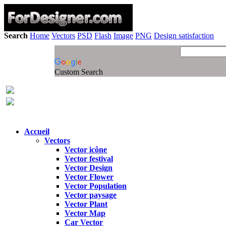
Search
Home
Vectors
PSD
Flash
Image
PNG
Design satisfaction
Custom Search
Accueil
Vectors
Vector icône
Vector festival
Vector Design
Vector Flower
Vector Population
Vector paysage
Vector Plant
Vector Map
Car Vector