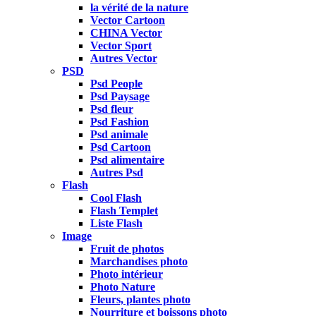
la vérité de la nature
Vector Cartoon
CHINA Vector
Vector Sport
Autres Vector
PSD
Psd People
Psd Paysage
Psd fleur
Psd Fashion
Psd animale
Psd Cartoon
Psd alimentaire
Autres Psd
Flash
Cool Flash
Flash Templet
Liste Flash
Image
Fruit de photos
Marchandises photo
Photo intérieur
Photo Nature
Fleurs, plantes photo
Nourriture et boissons photo