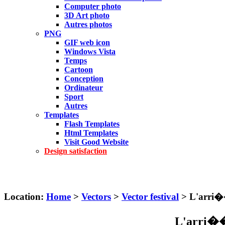
Computer photo
3D Art photo
Autres photos
PNG
GIF web icon
Windows Vista
Temps
Cartoon
Conception
Ordinateur
Sport
Autres
Templates
Flash Templates
Html Templates
Visit Good Website
Design satisfaction
Location:
Home
>
Vectors
>
Vector festival
> L'arri��
L'arri��