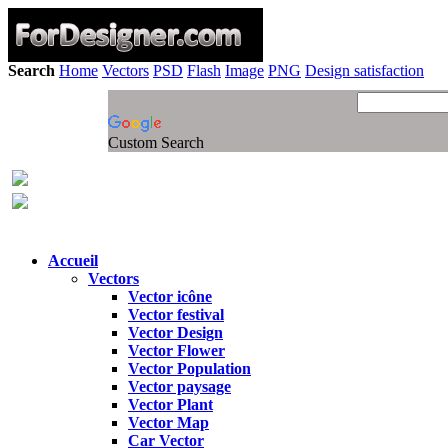
Search
Home
Vectors
PSD
Flash
Image
PNG
Design satisfaction
Custom Search
Accueil
Vectors
Vector icône
Vector festival
Vector Design
Vector Flower
Vector Population
Vector paysage
Vector Plant
Vector Map
Car Vector