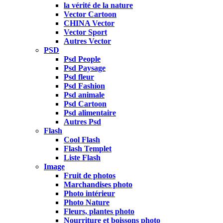
la vérité de la nature
Vector Cartoon
CHINA Vector
Vector Sport
Autres Vector
PSD
Psd People
Psd Paysage
Psd fleur
Psd Fashion
Psd animale
Psd Cartoon
Psd alimentaire
Autres Psd
Flash
Cool Flash
Flash Templet
Liste Flash
Image
Fruit de photos
Marchandises photo
Photo intérieur
Photo Nature
Fleurs, plantes photo
Nourriture et boissons photo