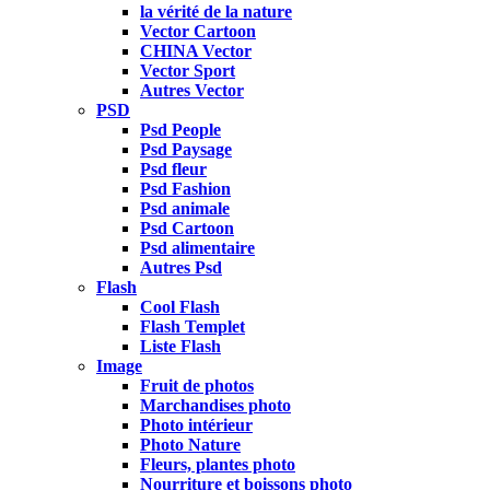
la vérité de la nature
Vector Cartoon
CHINA Vector
Vector Sport
Autres Vector
PSD
Psd People
Psd Paysage
Psd fleur
Psd Fashion
Psd animale
Psd Cartoon
Psd alimentaire
Autres Psd
Flash
Cool Flash
Flash Templet
Liste Flash
Image
Fruit de photos
Marchandises photo
Photo intérieur
Photo Nature
Fleurs, plantes photo
Nourriture et boissons photo