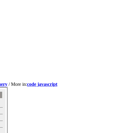
uery
/ More in:
code javascript