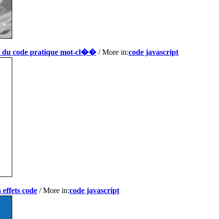
r du code pratique mot-cl��
/ More in:
code javascript
 effets code
/ More in:
code javascript