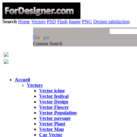
Search
Home
Vectors
PSD
Flash
Image
PNG
Design satisfaction
Custom Search
Accueil
Vectors
Vector icône
Vector festival
Vector Design
Vector Flower
Vector Population
Vector paysage
Vector Plant
Vector Map
Car Vector