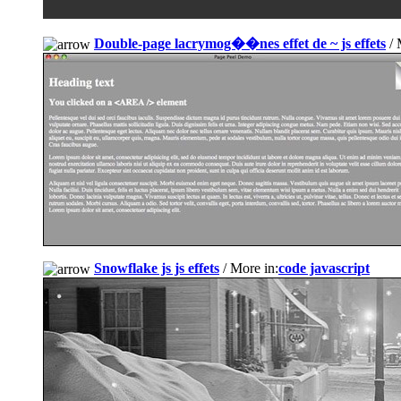
Double-page lacrymog��nes effet de ~ js effets
/ 
Snowflake js js effets
/ More in:
code javascript