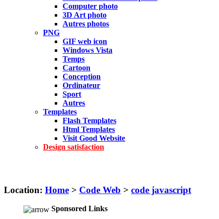
Computer photo
3D Art photo
Autres photos
PNG
GIF web icon
Windows Vista
Temps
Cartoon
Conception
Ordinateur
Sport
Autres
Templates
Flash Templates
Html Templates
Visit Good Website
Design satisfaction
Location:
Home
>
Code Web
>
code javascript
Sponsored Links