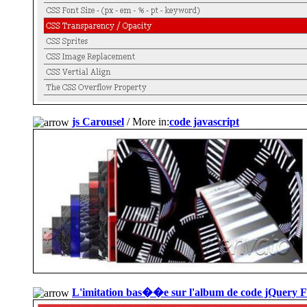
js Carousel
/ More in:
code javascript
L'imitation bas��e sur l'album de code jQuery F