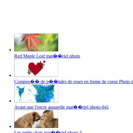
Red Maple Leaf mat��riel photo
Compos�� de p��tales de roses en forme de coeur Photo
Avant que l'encre aquarelle mat��riel photo-041
Les petits chats mat��riel photo-5