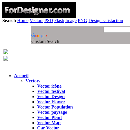
Search
Home
Vectors
PSD
Flash
Image
PNG
Design satisfaction
Custom Search
Accueil
Vectors
Vector icône
Vector festival
Vector Design
Vector Flower
Vector Population
Vector paysage
Vector Plant
Vector Map
Car Vector