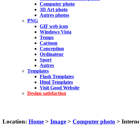
Computer photo
3D Art photo
Autres photos
PNG
GIF web icon
Windows Vista
Temps
Cartoon
Conception
Ordinateur
Sport
Autres
Templates
Flash Templates
Html Templates
Visit Good Website
Design satisfaction
Location:
Home
>
Image
>
Computer photo
> Intern