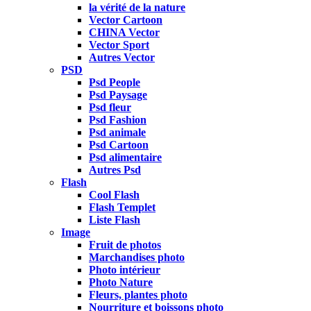
la vérité de la nature
Vector Cartoon
CHINA Vector
Vector Sport
Autres Vector
PSD
Psd People
Psd Paysage
Psd fleur
Psd Fashion
Psd animale
Psd Cartoon
Psd alimentaire
Autres Psd
Flash
Cool Flash
Flash Templet
Liste Flash
Image
Fruit de photos
Marchandises photo
Photo intérieur
Photo Nature
Fleurs, plantes photo
Nourriture et boissons photo