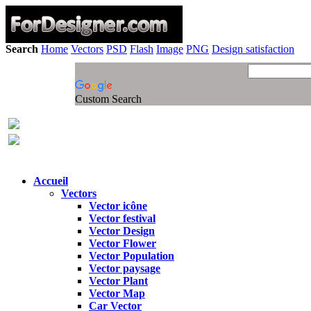
Search
Home
Vectors
PSD
Flash
Image
PNG
Design satisfaction
Custom Search
Accueil
Vectors
Vector icône
Vector festival
Vector Design
Vector Flower
Vector Population
Vector paysage
Vector Plant
Vector Map
Car Vector