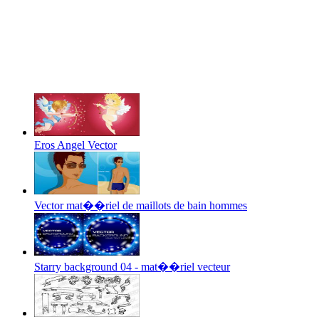
Eros Angel Vector
Vector mat��riel de maillots de bain hommes
Starry background 04 - mat��riel vecteur