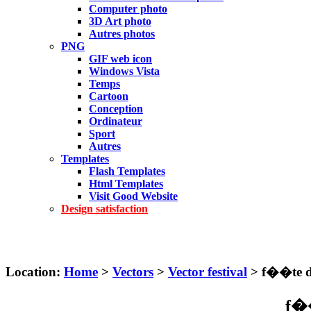
Computer photo
3D Art photo
Autres photos
PNG
GIF web icon
Windows Vista
Temps
Cartoon
Conception
Ordinateur
Sport
Autres
Templates
Flash Templates
Html Templates
Visit Good Website
Design satisfaction
Location:
Home
>
Vectors
>
Vector festival
> f��te de
f��