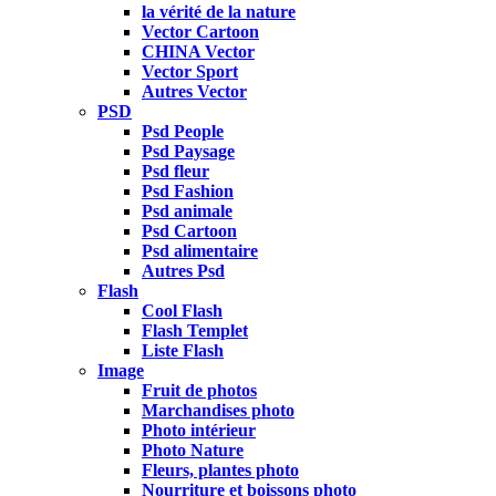
la vérité de la nature
Vector Cartoon
CHINA Vector
Vector Sport
Autres Vector
PSD
Psd People
Psd Paysage
Psd fleur
Psd Fashion
Psd animale
Psd Cartoon
Psd alimentaire
Autres Psd
Flash
Cool Flash
Flash Templet
Liste Flash
Image
Fruit de photos
Marchandises photo
Photo intérieur
Photo Nature
Fleurs, plantes photo
Nourriture et boissons photo