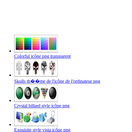
Colorful icône png transparent
Skulls th��me de l'icône de l'ordinateur png
Crystal billard style icône png
Exquisite style vista icône png