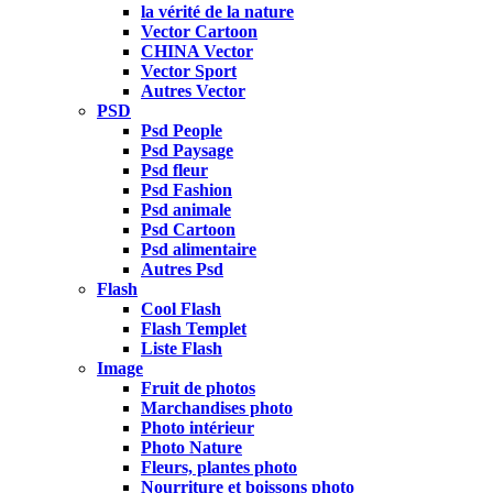
la vérité de la nature
Vector Cartoon
CHINA Vector
Vector Sport
Autres Vector
PSD
Psd People
Psd Paysage
Psd fleur
Psd Fashion
Psd animale
Psd Cartoon
Psd alimentaire
Autres Psd
Flash
Cool Flash
Flash Templet
Liste Flash
Image
Fruit de photos
Marchandises photo
Photo intérieur
Photo Nature
Fleurs, plantes photo
Nourriture et boissons photo