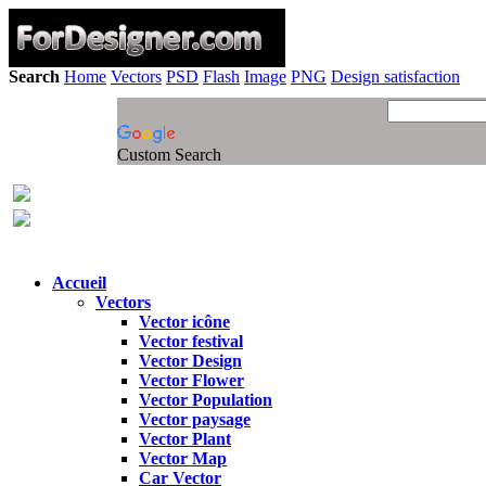
Search
Home
Vectors
PSD
Flash
Image
PNG
Design satisfaction
Custom Search
Accueil
Vectors
Vector icône
Vector festival
Vector Design
Vector Flower
Vector Population
Vector paysage
Vector Plant
Vector Map
Car Vector