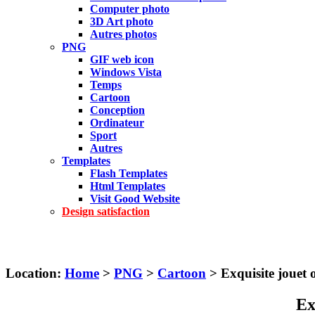
Computer photo
3D Art photo
Autres photos
PNG
GIF web icon
Windows Vista
Temps
Cartoon
Conception
Ordinateur
Sport
Autres
Templates
Flash Templates
Html Templates
Visit Good Website
Design satisfaction
Location:
Home
>
PNG
>
Cartoon
> Exquisite jouet 
Ex