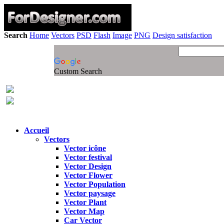
Search
Home
Vectors
PSD
Flash
Image
PNG
Design satisfaction
Custom Search
Accueil
Vectors
Vector icône
Vector festival
Vector Design
Vector Flower
Vector Population
Vector paysage
Vector Plant
Vector Map
Car Vector