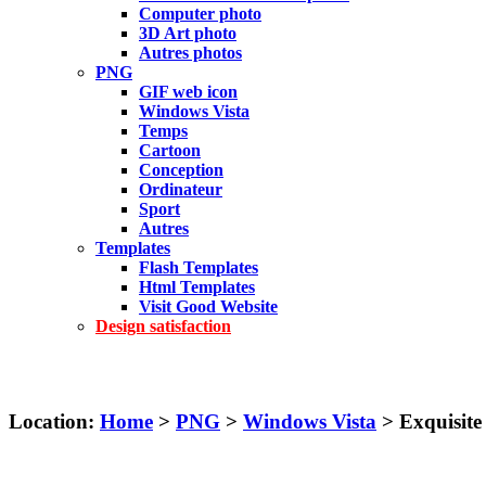
Computer photo
3D Art photo
Autres photos
PNG
GIF web icon
Windows Vista
Temps
Cartoon
Conception
Ordinateur
Sport
Autres
Templates
Flash Templates
Html Templates
Visit Good Website
Design satisfaction
Location:
Home
>
PNG
>
Windows Vista
> Exquisite 