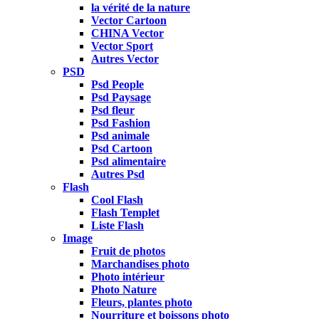
la vérité de la nature
Vector Cartoon
CHINA Vector
Vector Sport
Autres Vector
PSD
Psd People
Psd Paysage
Psd fleur
Psd Fashion
Psd animale
Psd Cartoon
Psd alimentaire
Autres Psd
Flash
Cool Flash
Flash Templet
Liste Flash
Image
Fruit de photos
Marchandises photo
Photo intérieur
Photo Nature
Fleurs, plantes photo
Nourriture et boissons photo