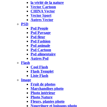
la vérité de la nature
Vector Cartoon
CHINA Vector
Vector Sport
Autres Vector
PSD
Psd People
Psd Paysage
Psd fleur
Psd Fashion
Psd animale
Psd Cartoon
Psd alimentaire
Autres Psd
Flash
Cool Flash
Flash Templet
Liste Flash
Image
Fruit de photos
Marchandises photo
Photo intérieur
Photo Nature
Fleurs, plantes photo
Nourriture et boissons photo