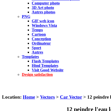
Computer photo
3D Art photo
Autres photos
PNG
GIF web icon
Windows Vista
Temps
Cartoon
Conception
Ordinateur
Sport
Autres
Templates
Flash Templates
Html Templates
Visit Good Website
Design satisfaction
Location:
Home
>
Vectors
>
Car Vector
> 12 peindre
12 peindre l'ea