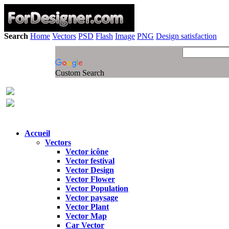
Search
Home
Vectors
PSD
Flash
Image
PNG
Design satisfaction
Custom Search
Accueil
Vectors
Vector icône
Vector festival
Vector Design
Vector Flower
Vector Population
Vector paysage
Vector Plant
Vector Map
Car Vector