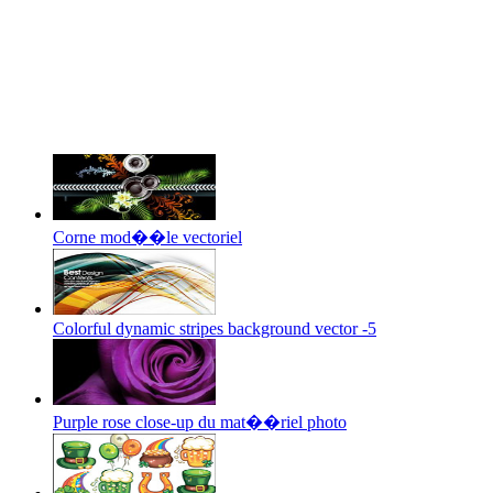
Corne mod��le vectoriel
Colorful dynamic stripes background vector -5
Purple rose close-up du mat��riel photo