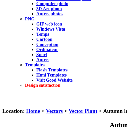
Computer photo
3D Art photo
Autres photos
PNG
GIF web icon
Windows Vista
Temps
Cartoon
Conception
Ordinateur
Sport
Autres
Templates
Flash Templates
Html Templates
Visit Good Website
Design satisfaction
Location:
Home
>
Vectors
>
Vector Plant
> Autumn le
Autum