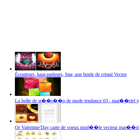
Écouteurs, haut-parleurs, Star, une boule de cristal Vector
La boîte de st��r��o de mode tendance 03 - mat��riel v
Or Valentine'Day carte de voeux mod��le vecteur mat��ri