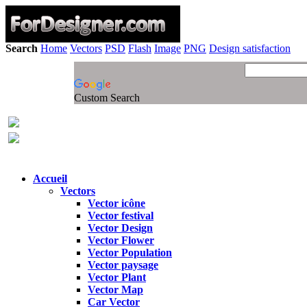
Search
Home
Vectors
PSD
Flash
Image
PNG
Design satisfaction
Custom Search
Accueil
Vectors
Vector icône
Vector festival
Vector Design
Vector Flower
Vector Population
Vector paysage
Vector Plant
Vector Map
Car Vector