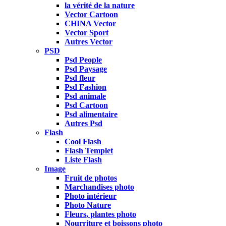
la vérité de la nature
Vector Cartoon
CHINA Vector
Vector Sport
Autres Vector
PSD
Psd People
Psd Paysage
Psd fleur
Psd Fashion
Psd animale
Psd Cartoon
Psd alimentaire
Autres Psd
Flash
Cool Flash
Flash Templet
Liste Flash
Image
Fruit de photos
Marchandises photo
Photo intérieur
Photo Nature
Fleurs, plantes photo
Nourriture et boissons photo