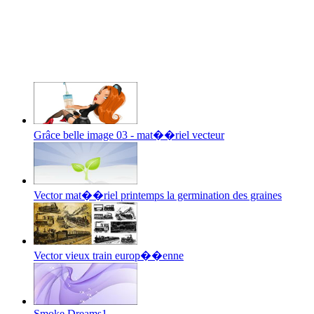
Grâce belle image 03 - mat��riel vecteur
Vector mat��riel printemps la germination des graines
Vector vieux train europ��enne
Smoke Dreams1