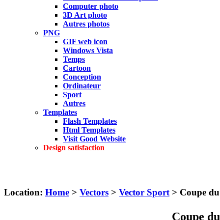
Computer photo
3D Art photo
Autres photos
PNG
GIF web icon
Windows Vista
Temps
Cartoon
Conception
Ordinateur
Sport
Autres
Templates
Flash Templates
Html Templates
Visit Good Website
Design satisfaction
Location:
Home
>
Vectors
>
Vector Sport
> Coupe du
Coupe d