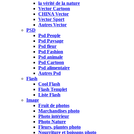
la vérité de la nature
Vector Cartoon
CHINA Vector
Vector Sport
Autres Vector
PSD
Psd People
Psd Paysage
Psd fleur
Psd Fashion
Psd animale
Psd Cartoon
Psd alimentaire
Autres Psd
Flash
Cool Flash
Flash Templet
Liste Flash
Image
Fruit de photos
Marchandises photo
Photo intérieur
Photo Nature
Fleurs, plantes photo
Nourriture et boissons photo