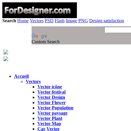
Search
Home
Vectors
PSD
Flash
Image
PNG
Design satisfaction
Custom Search
Accueil
Vectors
Vector icône
Vector festival
Vector Design
Vector Flower
Vector Population
Vector paysage
Vector Plant
Vector Map
Car Vector