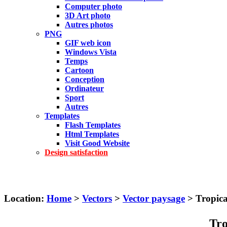
Computer photo
3D Art photo
Autres photos
PNG
GIF web icon
Windows Vista
Temps
Cartoon
Conception
Ordinateur
Sport
Autres
Templates
Flash Templates
Html Templates
Visit Good Website
Design satisfaction
Location:
Home
>
Vectors
>
Vector paysage
> Tropic
Tro