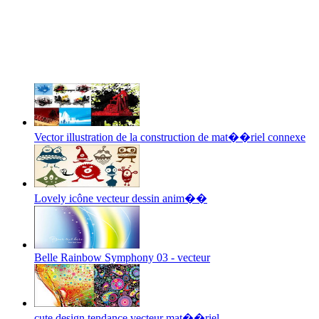
Vector illustration de la construction de mat��riel connexe
Lovely icône vecteur dessin anim��
Belle Rainbow Symphony 03 - vecteur
cute design tendance vecteur mat��riel