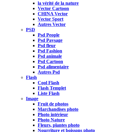
la vérité de la nature
Vector Cartoon
CHINA Vector
Vector Sport
Autres Vector
PSD
Psd People
Psd Paysage
Psd fleur
Psd Fashion
Psd animale
Psd Cartoon
Psd alimentaire
Autres Psd
Flash
Cool Flash
Flash Templet
Liste Flash
Image
Fruit de photos
Marchandises photo
Photo intérieur
Photo Nature
Fleurs, plantes photo
Nourriture et boissons photo