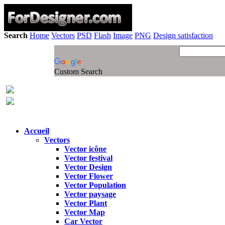
Search
Home
Vectors
PSD
Flash
Image
PNG
Design satisfaction
Custom Search
Accueil
Vectors
Vector icône
Vector festival
Vector Design
Vector Flower
Vector Population
Vector paysage
Vector Plant
Vector Map
Car Vector