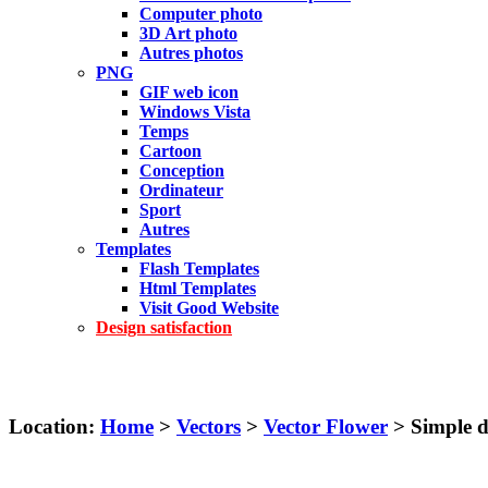
Computer photo
3D Art photo
Autres photos
PNG
GIF web icon
Windows Vista
Temps
Cartoon
Conception
Ordinateur
Sport
Autres
Templates
Flash Templates
Html Templates
Visit Good Website
Design satisfaction
Location:
Home
>
Vectors
>
Vector Flower
> Simple d