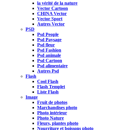
la vérité de la nature
Vector Cartoon
CHINA Vector
Vector Sport
Autres Vector
PSD
Psd People
Psd Paysage
Psd fleur
Psd Fashion
Psd animale
Psd Cartoon
Psd alimentaire
Autres Psd
Flash
Cool Flash
Flash Templet
Liste Flash
Image
Fruit de photos
Marchandises photo
Photo intérieur
Photo Nature
Fleurs, plantes photo
Nourriture et boissons photo