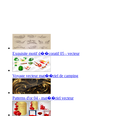
Exquisite motif d��coratif 05 - vecteur
Voyage vecteur mat��riel de camping
Patterns d'or 04 - mat��riel vecteur