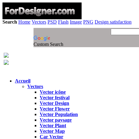
Search
Home
Vectors
PSD
Flash
Image
PNG
Design satisfaction
Custom Search
Accueil
Vectors
Vector icône
Vector festival
Vector Design
Vector Flower
Vector Population
Vector paysage
Vector Plant
Vector Map
Car Vector