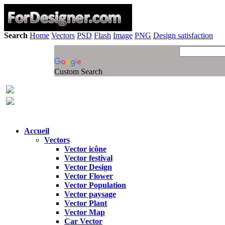
Search
Home
Vectors
PSD
Flash
Image
PNG
Design satisfaction
Custom Search
Accueil
Vectors
Vector icône
Vector festival
Vector Design
Vector Flower
Vector Population
Vector paysage
Vector Plant
Vector Map
Car Vector