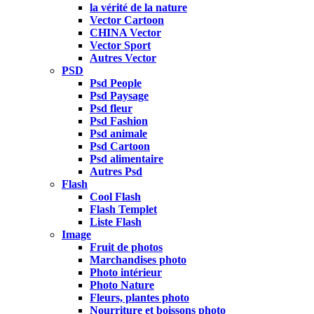
la vérité de la nature
Vector Cartoon
CHINA Vector
Vector Sport
Autres Vector
PSD
Psd People
Psd Paysage
Psd fleur
Psd Fashion
Psd animale
Psd Cartoon
Psd alimentaire
Autres Psd
Flash
Cool Flash
Flash Templet
Liste Flash
Image
Fruit de photos
Marchandises photo
Photo intérieur
Photo Nature
Fleurs, plantes photo
Nourriture et boissons photo