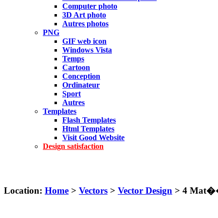
Computer photo
3D Art photo
Autres photos
PNG
GIF web icon
Windows Vista
Temps
Cartoon
Conception
Ordinateur
Sport
Autres
Templates
Flash Templates
Html Templates
Visit Good Website
Design satisfaction
Location:
Home
>
Vectors
>
Vector Design
> 4 Mat��r