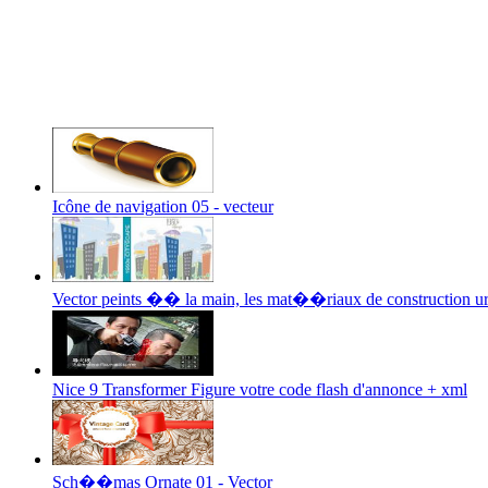
Icône de navigation 05 - vecteur
Vector peints �� la main, les mat��riaux de construction u
Nice 9 Transformer Figure votre code flash d'annonce + xml
Sch��mas Ornate 01 - Vector