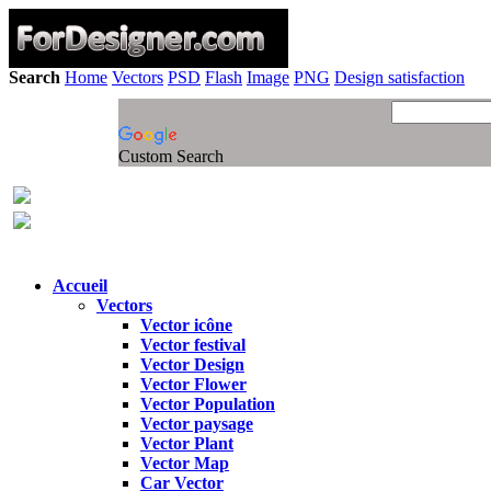
Search
Home
Vectors
PSD
Flash
Image
PNG
Design satisfaction
Custom Search
Accueil
Vectors
Vector icône
Vector festival
Vector Design
Vector Flower
Vector Population
Vector paysage
Vector Plant
Vector Map
Car Vector