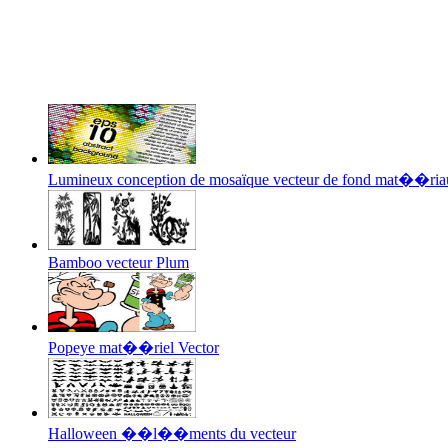
Lumineux conception de mosaïque vecteur de fond mat��ria
Bamboo vecteur Plum
Popeye mat��riel Vector
Halloween ��l��ments du vecteur