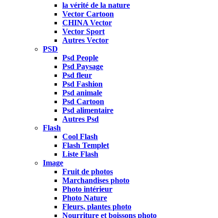
la vérité de la nature
Vector Cartoon
CHINA Vector
Vector Sport
Autres Vector
PSD
Psd People
Psd Paysage
Psd fleur
Psd Fashion
Psd animale
Psd Cartoon
Psd alimentaire
Autres Psd
Flash
Cool Flash
Flash Templet
Liste Flash
Image
Fruit de photos
Marchandises photo
Photo intérieur
Photo Nature
Fleurs, plantes photo
Nourriture et boissons photo