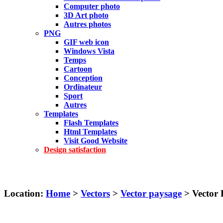
Computer photo
3D Art photo
Autres photos
PNG
GIF web icon
Windows Vista
Temps
Cartoon
Conception
Ordinateur
Sport
Autres
Templates
Flash Templates
Html Templates
Visit Good Website
Design satisfaction
Location:
Home
>
Vectors
>
Vector paysage
> Vector 