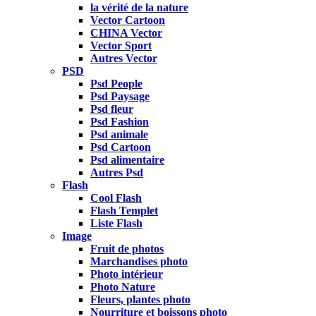
la vérité de la nature
Vector Cartoon
CHINA Vector
Vector Sport
Autres Vector
PSD
Psd People
Psd Paysage
Psd fleur
Psd Fashion
Psd animale
Psd Cartoon
Psd alimentaire
Autres Psd
Flash
Cool Flash
Flash Templet
Liste Flash
Image
Fruit de photos
Marchandises photo
Photo intérieur
Photo Nature
Fleurs, plantes photo
Nourriture et boissons photo