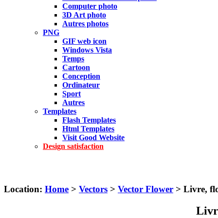
Computer photo
3D Art photo
Autres photos
PNG
GIF web icon
Windows Vista
Temps
Cartoon
Conception
Ordinateur
Sport
Autres
Templates
Flash Templates
Html Templates
Visit Good Website
Design satisfaction
Location:
Home
>
Vectors
>
Vector Flower
> Livre, fl
Livr