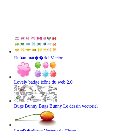
Ruban mat��riel Vector
Lovely badge icône du web 2.0
Bugs Bunny Bugs Bunny Le dessin vectoriel
Le r��alisme Vecteur de Cherry