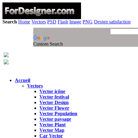
Search
Home
Vectors
PSD
Flash
Image
PNG
Design satisfaction
Custom Search
Accueil
Vectors
Vector icône
Vector festival
Vector Design
Vector Flower
Vector Population
Vector paysage
Vector Plant
Vector Map
Car Vector