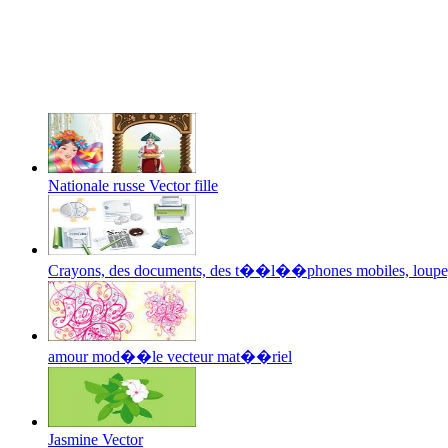
Nationale russe Vector fille
Crayons, des documents, des t��l��phones mobiles, loupe
amour mod��le vecteur mat��riel
Jasmine Vector