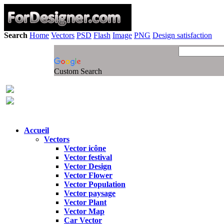
Search
Home
Vectors
PSD
Flash
Image
PNG
Design satisfaction
Custom Search
Accueil
Vectors
Vector icône
Vector festival
Vector Design
Vector Flower
Vector Population
Vector paysage
Vector Plant
Vector Map
Car Vector