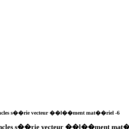
les s��rie vecteur ��l��ment mat��riel -6
cles s��rie vecteur ��l��ment mat��