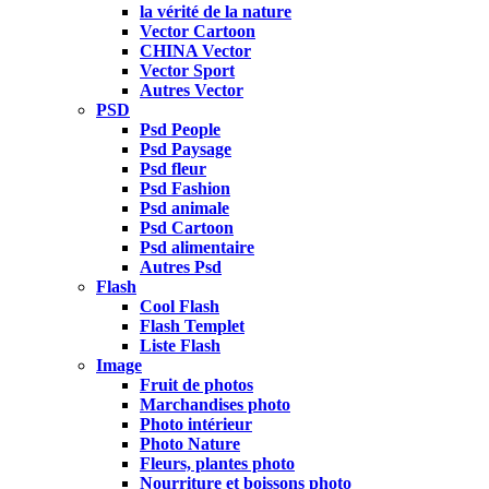
la vérité de la nature
Vector Cartoon
CHINA Vector
Vector Sport
Autres Vector
PSD
Psd People
Psd Paysage
Psd fleur
Psd Fashion
Psd animale
Psd Cartoon
Psd alimentaire
Autres Psd
Flash
Cool Flash
Flash Templet
Liste Flash
Image
Fruit de photos
Marchandises photo
Photo intérieur
Photo Nature
Fleurs, plantes photo
Nourriture et boissons photo