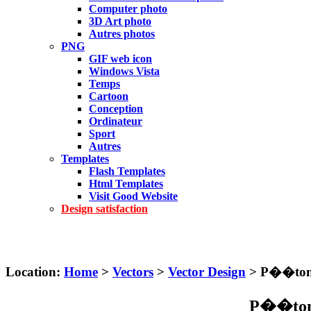
Computer photo
3D Art photo
Autres photos
PNG
GIF web icon
Windows Vista
Temps
Cartoon
Conception
Ordinateur
Sport
Autres
Templates
Flash Templates
Html Templates
Visit Good Website
Design satisfaction
Location:
Home
>
Vectors
>
Vector Design
> P��tonc
P��ton