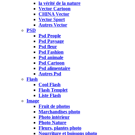
la vérité de la nature
Vector Cartoon
CHINA Vector
Vector Sport
Autres Vector
PSD
Psd People
Psd Paysage
Psd fleur
Psd Fashion
Psd animale
Psd Cartoon
Psd alimentaire
Autres Psd
Flash
Cool Flash
Flash Templet
Liste Flash
Image
Fruit de photos
Marchandises photo
Photo intérieur
Photo Nature
Fleurs, plantes photo
Nourriture et boissons photo