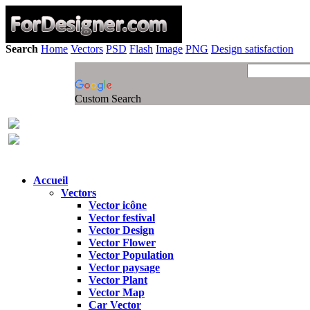
Search
Home
Vectors
PSD
Flash
Image
PNG
Design satisfaction
Custom Search
Accueil
Vectors
Vector icône
Vector festival
Vector Design
Vector Flower
Vector Population
Vector paysage
Vector Plant
Vector Map
Car Vector