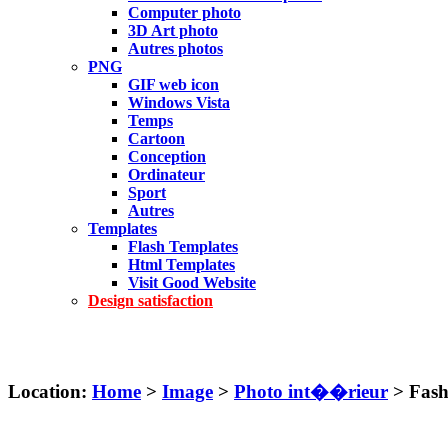
Computer photo
3D Art photo
Autres photos
PNG
GIF web icon
Windows Vista
Temps
Cartoon
Conception
Ordinateur
Sport
Autres
Templates
Flash Templates
Html Templates
Visit Good Website
Design satisfaction
Location:
Home
>
Image
>
Photo int��rieur
> Fash