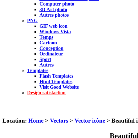
Computer photo
3D Art photo
Autres photos
PNG
GIF web icon
Windows Vista
Temps
Cartoon
Conception
Ordinateur
Sport
Autres
Templates
Flash Templates
Html Templates
Visit Good Website
Design satisfaction
Location:
Home
>
Vectors
>
Vector icône
> Beautiful
Beautifu