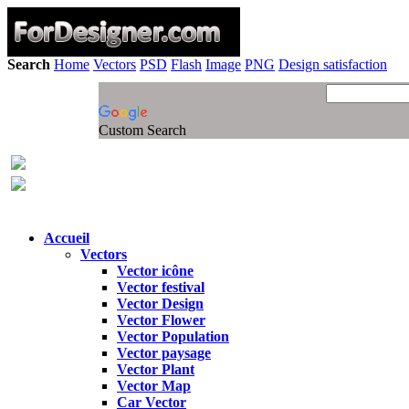
Search
Home
Vectors
PSD
Flash
Image
PNG
Design satisfaction
Custom Search
Accueil
Vectors
Vector icône
Vector festival
Vector Design
Vector Flower
Vector Population
Vector paysage
Vector Plant
Vector Map
Car Vector