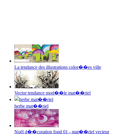
La tendance des illustrations color��es ville
Vector tendance mod��le mat��riel
herbe mat��riel
Noël d��coration fond 01 - mat��riel vecteur