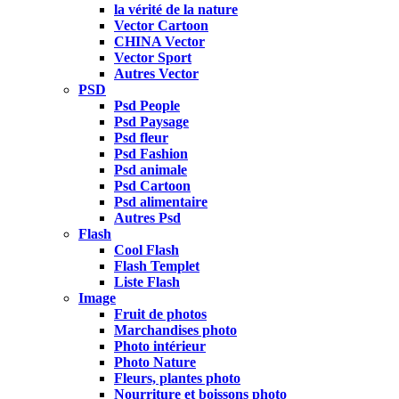
la vérité de la nature
Vector Cartoon
CHINA Vector
Vector Sport
Autres Vector
PSD
Psd People
Psd Paysage
Psd fleur
Psd Fashion
Psd animale
Psd Cartoon
Psd alimentaire
Autres Psd
Flash
Cool Flash
Flash Templet
Liste Flash
Image
Fruit de photos
Marchandises photo
Photo intérieur
Photo Nature
Fleurs, plantes photo
Nourriture et boissons photo