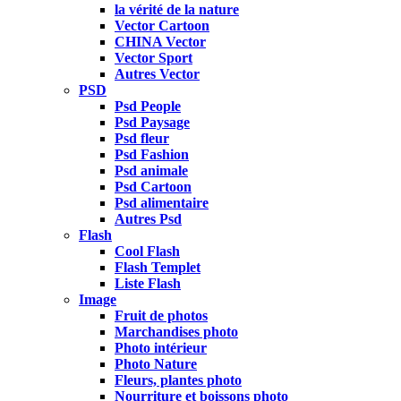
la vérité de la nature
Vector Cartoon
CHINA Vector
Vector Sport
Autres Vector
PSD
Psd People
Psd Paysage
Psd fleur
Psd Fashion
Psd animale
Psd Cartoon
Psd alimentaire
Autres Psd
Flash
Cool Flash
Flash Templet
Liste Flash
Image
Fruit de photos
Marchandises photo
Photo intérieur
Photo Nature
Fleurs, plantes photo
Nourriture et boissons photo