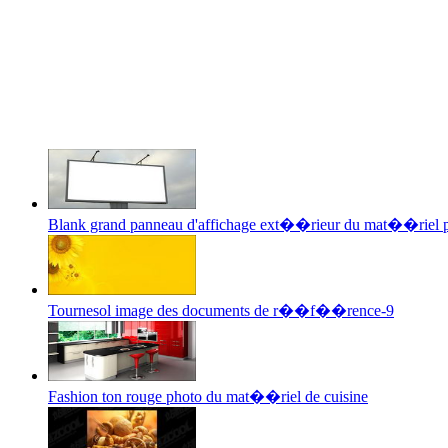
Blank grand panneau d'affichage ext��rieur du mat��riel 
Tournesol image des documents de r��f��rence-9
Fashion ton rouge photo du mat��riel de cuisine