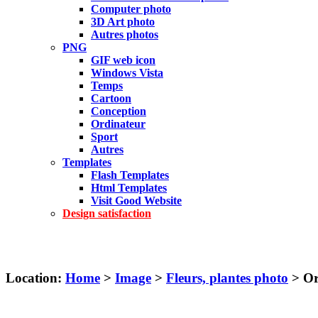
Computer photo
3D Art photo
Autres photos
PNG
GIF web icon
Windows Vista
Temps
Cartoon
Conception
Ordinateur
Sport
Autres
Templates
Flash Templates
Html Templates
Visit Good Website
Design satisfaction
Location:
Home
>
Image
>
Fleurs, plantes photo
> Or