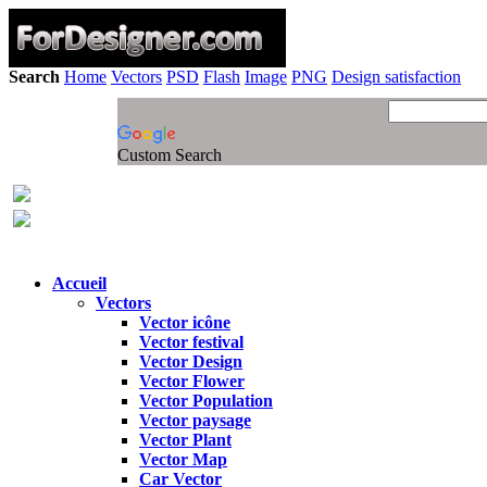
Search
Home
Vectors
PSD
Flash
Image
PNG
Design satisfaction
Custom Search
Accueil
Vectors
Vector icône
Vector festival
Vector Design
Vector Flower
Vector Population
Vector paysage
Vector Plant
Vector Map
Car Vector