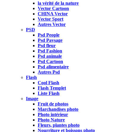
la vérité de la nature
Vector Cartoon
CHINA Vector
Vector Sport
Autres Vector
PSD
Psd People
Psd Paysage
Psd fleur
Psd Fashion
Psd animale
Psd Cartoon
Psd alimentaire
Autres Psd
Flash
Cool Flash
Flash Templet
Liste Flash
Image
Fruit de photos
Marchandises photo
Photo intérieur
Photo Nature
Fleurs, plantes photo
Nourriture et boissons photo