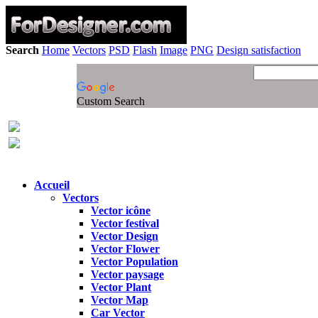
Search
Home
Vectors
PSD
Flash
Image
PNG
Design satisfaction
Custom Search
Accueil
Vectors
Vector icône
Vector festival
Vector Design
Vector Flower
Vector Population
Vector paysage
Vector Plant
Vector Map
Car Vector