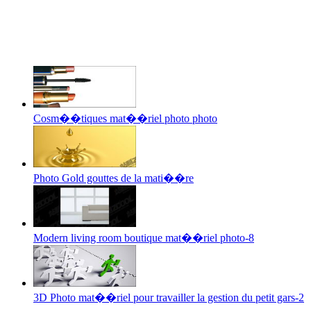
Cosm��tiques mat��riel photo photo
Photo Gold gouttes de la mati��re
Modern living room boutique mat��riel photo-8
3D Photo mat��riel pour travailler la gestion du petit gars-2