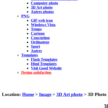
Computer photo
3D Art photo
Autres photos
PNG
GIF web icon
Windows Vista
Temps
Cartoon
Conception
Ordinateur
Sport
Autres
Templates
Flash Templates
Html Templates
Visit Good Website
Design satisfaction
Location:
Home
>
Image
>
3D Art photo
> 3D Photo 
3