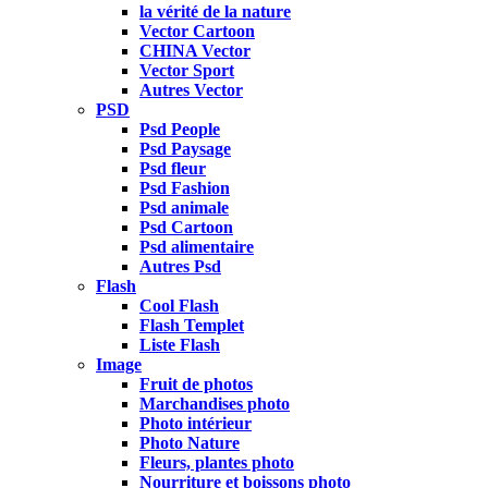
la vérité de la nature
Vector Cartoon
CHINA Vector
Vector Sport
Autres Vector
PSD
Psd People
Psd Paysage
Psd fleur
Psd Fashion
Psd animale
Psd Cartoon
Psd alimentaire
Autres Psd
Flash
Cool Flash
Flash Templet
Liste Flash
Image
Fruit de photos
Marchandises photo
Photo intérieur
Photo Nature
Fleurs, plantes photo
Nourriture et boissons photo