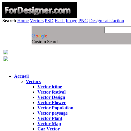
Search
Home
Vectors
PSD
Flash
Image
PNG
Design satisfaction
Custom Search
Accueil
Vectors
Vector icône
Vector festival
Vector Design
Vector Flower
Vector Population
Vector paysage
Vector Plant
Vector Map
Car Vector