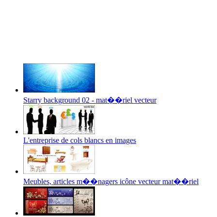
Starry background 02 - mat��riel vecteur
L'entreprise de cols blancs en images
Meubles, articles m��nagers icône vecteur mat��riel