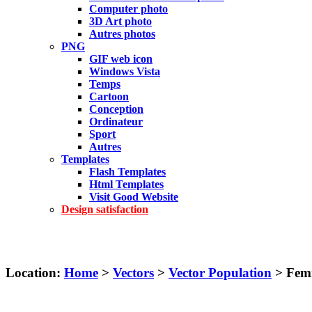
Computer photo
3D Art photo
Autres photos
PNG
GIF web icon
Windows Vista
Temps
Cartoon
Conception
Ordinateur
Sport
Autres
Templates
Flash Templates
Html Templates
Visit Good Website
Design satisfaction
Location:
Home
>
Vectors
>
Vector Population
> Fem