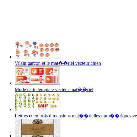
Vilain garçon et le mat��riel vecteur chien
Mode carte template vecteur mat��riel
Lettres et en trois dimensions mat��rielles num��riques vec