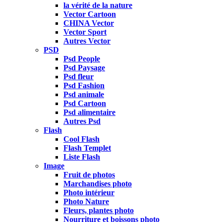
la vérité de la nature
Vector Cartoon
CHINA Vector
Vector Sport
Autres Vector
PSD
Psd People
Psd Paysage
Psd fleur
Psd Fashion
Psd animale
Psd Cartoon
Psd alimentaire
Autres Psd
Flash
Cool Flash
Flash Templet
Liste Flash
Image
Fruit de photos
Marchandises photo
Photo intérieur
Photo Nature
Fleurs, plantes photo
Nourriture et boissons photo