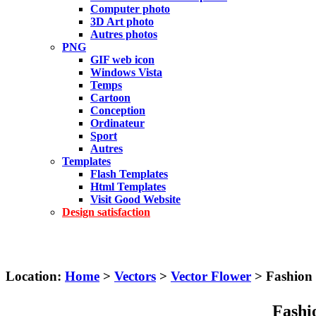
Computer photo
3D Art photo
Autres photos
PNG
GIF web icon
Windows Vista
Temps
Cartoon
Conception
Ordinateur
Sport
Autres
Templates
Flash Templates
Html Templates
Visit Good Website
Design satisfaction
Location:
Home
>
Vectors
>
Vector Flower
> Fashio
Fash