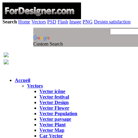
Search
Home
Vectors
PSD
Flash
Image
PNG
Design satisfaction
Custom Search
Accueil
Vectors
Vector icône
Vector festival
Vector Design
Vector Flower
Vector Population
Vector paysage
Vector Plant
Vector Map
Car Vector