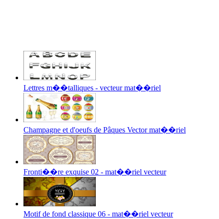
Lettres m��talliques - vecteur mat��riel
Champagne et d'oeufs de Pâques Vector mat��riel
Fronti��re exquise 02 - mat��riel vecteur
Motif de fond classique 06 - mat��riel vecteur