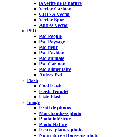
la vérité de la nature
Vector Cartoon
CHINA Vector
Vector Sport
Autres Vector
PSD
Psd People
Psd Paysage
Psd fleur
Psd Fashion
Psd animale
Psd Cartoon
Psd alimentaire
Autres Psd
Flash
Cool Flash
Flash Templet
Liste Flash
Image
Fruit de photos
Marchandises photo
Photo intérieur
Photo Nature
Fleurs, plantes photo
Nourriture et boissons photo