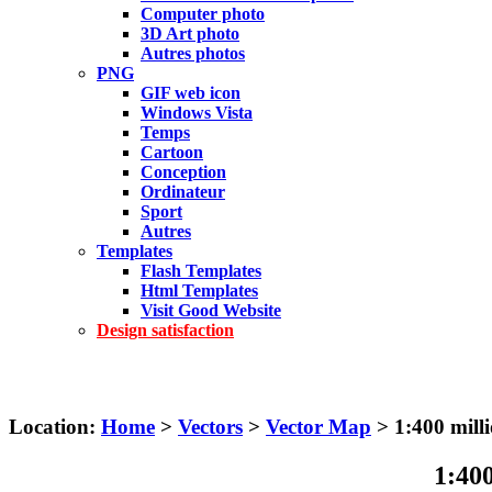
Computer photo
3D Art photo
Autres photos
PNG
GIF web icon
Windows Vista
Temps
Cartoon
Conception
Ordinateur
Sport
Autres
Templates
Flash Templates
Html Templates
Visit Good Website
Design satisfaction
Location:
Home
>
Vectors
>
Vector Map
> 1:400 milli
1:400