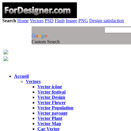
Search
Home
Vectors
PSD
Flash
Image
PNG
Design satisfaction
Custom Search
Accueil
Vectors
Vector icône
Vector festival
Vector Design
Vector Flower
Vector Population
Vector paysage
Vector Plant
Vector Map
Car Vector