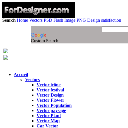
Search
Home
Vectors
PSD
Flash
Image
PNG
Design satisfaction
Custom Search
Accueil
Vectors
Vector icône
Vector festival
Vector Design
Vector Flower
Vector Population
Vector paysage
Vector Plant
Vector Map
Car Vector