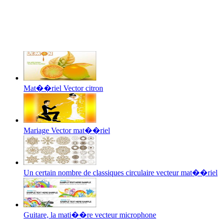
Mat��riel Vector citron
Mariage Vector mat��riel
Un certain nombre de classiques circulaire vecteur mat��riel
Guitare, la mati��re vecteur microphone