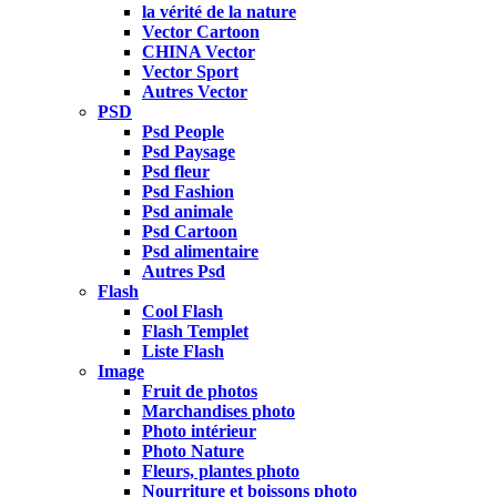
la vérité de la nature
Vector Cartoon
CHINA Vector
Vector Sport
Autres Vector
PSD
Psd People
Psd Paysage
Psd fleur
Psd Fashion
Psd animale
Psd Cartoon
Psd alimentaire
Autres Psd
Flash
Cool Flash
Flash Templet
Liste Flash
Image
Fruit de photos
Marchandises photo
Photo intérieur
Photo Nature
Fleurs, plantes photo
Nourriture et boissons photo