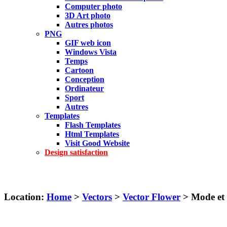
Computer photo
3D Art photo
Autres photos
PNG
GIF web icon
Windows Vista
Temps
Cartoon
Conception
Ordinateur
Sport
Autres
Templates
Flash Templates
Html Templates
Visit Good Website
Design satisfaction
Location:
Home
>
Vectors
>
Vector Flower
> Mode et 