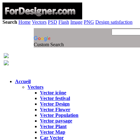
Search
Home
Vectors
PSD
Flash
Image
PNG
Design satisfaction
Custom Search
Accueil
Vectors
Vector icône
Vector festival
Vector Design
Vector Flower
Vector Population
Vector paysage
Vector Plant
Vector Map
Car Vector