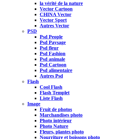
la vérité de la nature
Vector Cartoon
CHINA Vector
Vector Sport
Autres Vector
PSD
Psd People
Psd Paysage
Psd fleur
Psd Fashion
Psd animale
Psd Cartoon
Psd alimentaire
Autres Psd
Flash
Cool Flash
Flash Templet
Liste Flash
Image
Fruit de photos
Marchandises photo
Photo intérieur
Photo Nature
Fleurs, plantes photo
Nourriture et boissons photo