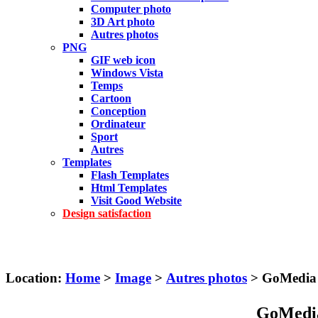
Computer photo
3D Art photo
Autres photos
PNG
GIF web icon
Windows Vista
Temps
Cartoon
Conception
Ordinateur
Sport
Autres
Templates
Flash Templates
Html Templates
Visit Good Website
Design satisfaction
Location:
Home
>
Image
>
Autres photos
> GoMedia p
GoMedia