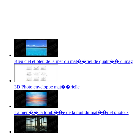
Bleu ciel et bleu de la mer du mat��riel de qualit�� d'imag
3D Photo enveloppe mat��rielle
La mer �� la tomb��e de la nuit du mat��riel photo-7