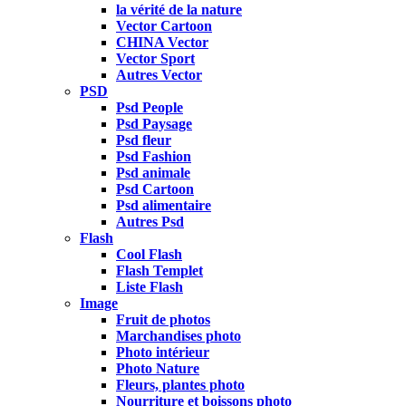
la vérité de la nature
Vector Cartoon
CHINA Vector
Vector Sport
Autres Vector
PSD
Psd People
Psd Paysage
Psd fleur
Psd Fashion
Psd animale
Psd Cartoon
Psd alimentaire
Autres Psd
Flash
Cool Flash
Flash Templet
Liste Flash
Image
Fruit de photos
Marchandises photo
Photo intérieur
Photo Nature
Fleurs, plantes photo
Nourriture et boissons photo