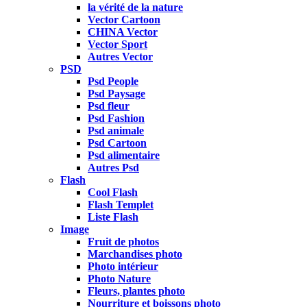
la vérité de la nature
Vector Cartoon
CHINA Vector
Vector Sport
Autres Vector
PSD
Psd People
Psd Paysage
Psd fleur
Psd Fashion
Psd animale
Psd Cartoon
Psd alimentaire
Autres Psd
Flash
Cool Flash
Flash Templet
Liste Flash
Image
Fruit de photos
Marchandises photo
Photo intérieur
Photo Nature
Fleurs, plantes photo
Nourriture et boissons photo