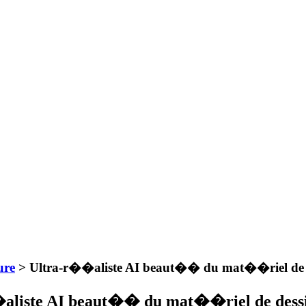
ure
> Ultra-r��aliste AI beaut�� du mat��riel de de
aliste AI beaut�� du mat��riel de dessin