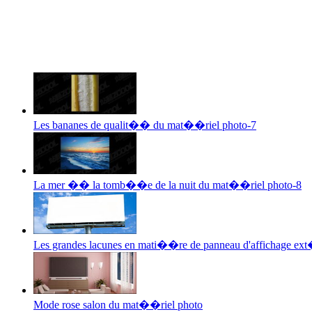
Les bananes de qualit�� du mat��riel photo-7
La mer �� la tomb��e de la nuit du mat��riel photo-8
Les grandes lacunes en mati��re de panneau d'affichage e
Mode rose salon du mat��riel photo