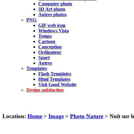
Computer photo
3D Art photo
Autres photos
PNG
GIF web icon
Windows Vista
Temps
Cartoon
Conception
Ordinateur
Sport
Autres
Templates
Flash Templates
Html Templates
Visit Good Website
Design satisfaction
Location:
Home
>
Image
>
Photo Nature
> Nuit sur le