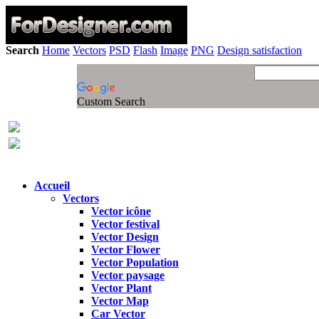
Search
Home
Vectors
PSD
Flash
Image
PNG
Design satisfaction
Custom Search
Accueil
Vectors
Vector icône
Vector festival
Vector Design
Vector Flower
Vector Population
Vector paysage
Vector Plant
Vector Map
Car Vector