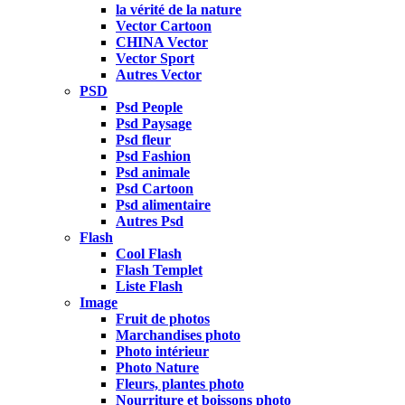
la vérité de la nature
Vector Cartoon
CHINA Vector
Vector Sport
Autres Vector
PSD
Psd People
Psd Paysage
Psd fleur
Psd Fashion
Psd animale
Psd Cartoon
Psd alimentaire
Autres Psd
Flash
Cool Flash
Flash Templet
Liste Flash
Image
Fruit de photos
Marchandises photo
Photo intérieur
Photo Nature
Fleurs, plantes photo
Nourriture et boissons photo