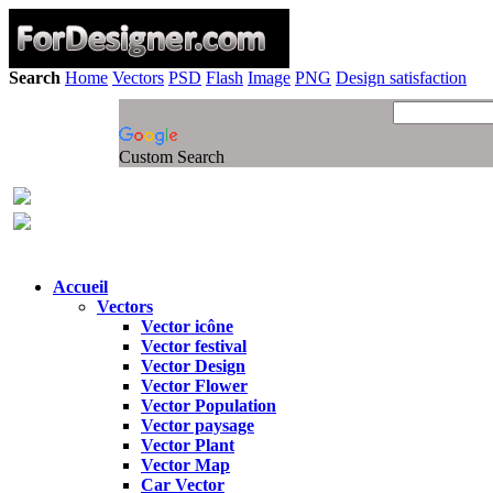
Search
Home
Vectors
PSD
Flash
Image
PNG
Design satisfaction
Custom Search
Accueil
Vectors
Vector icône
Vector festival
Vector Design
Vector Flower
Vector Population
Vector paysage
Vector Plant
Vector Map
Car Vector