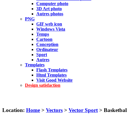
Computer photo
3D Art photo
Autres photos
PNG
GIF web icon
Windows Vista
Temps
Cartoon
Conception
Ordinateur
Sport
Autres
Templates
Flash Templates
Html Templates
Visit Good Website
Design satisfaction
Location:
Home
>
Vectors
>
Vector Sport
> Basketball