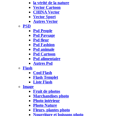
la vérité de la nature
Vector Cartoon
CHINA Vector
Vector Sport
Autres Vector
PSD
Psd People
Psd Paysage
Psd fleur
Psd Fashion
Psd animale
Psd Cartoon
Psd alimentaire
Autres Psd
Flash
Cool Flash
Flash Templet
Liste Flash
Image
Fruit de photos
Marchandises photo
Photo intérieur
Photo Nature
Fleurs, plantes photo
Nourriture et boissons photo