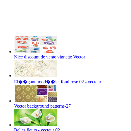
Nice discount de vente vignette Vector
El��gant, mod��le, fond rose 02 - vecteur
Vector background patterns-27
Belles fleurs - vecteur 02