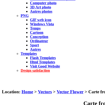
Computer photo
3D Art photo
Autres photos
PNG
GIF web icon
Windows Vista
Temps
Cartoon
Conception
Ordinateur
Sport
Autres
Templates
Flash Templates
Html Templates
Visit Good Website
Design satisfaction
Location:
Home
>
Vectors
>
Vector Flower
> Carte f
Carte f