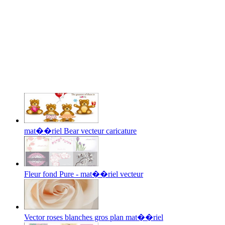
mat��riel Bear vecteur caricature
Fleur fond Pure - mat��riel vecteur
Vector roses blanches gros plan mat��riel