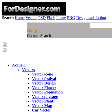
Search
Home
Vectors
PSD
Flash
Image
PNG
Design satisfaction
Custom Search
Accueil
Vectors
Vector icône
Vector festival
Vector Design
Vector Flower
Vector Population
Vector paysage
Vector Plant
Vector Map
Car Vector