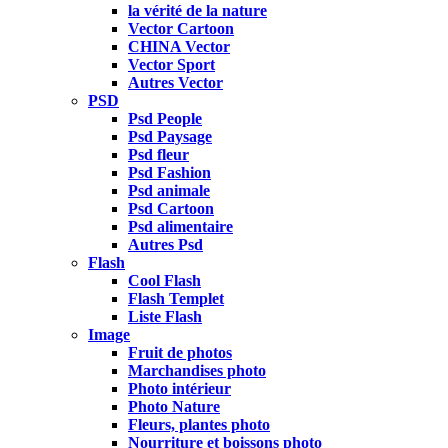
la vérité de la nature
Vector Cartoon
CHINA Vector
Vector Sport
Autres Vector
PSD
Psd People
Psd Paysage
Psd fleur
Psd Fashion
Psd animale
Psd Cartoon
Psd alimentaire
Autres Psd
Flash
Cool Flash
Flash Templet
Liste Flash
Image
Fruit de photos
Marchandises photo
Photo intérieur
Photo Nature
Fleurs, plantes photo
Nourriture et boissons photo