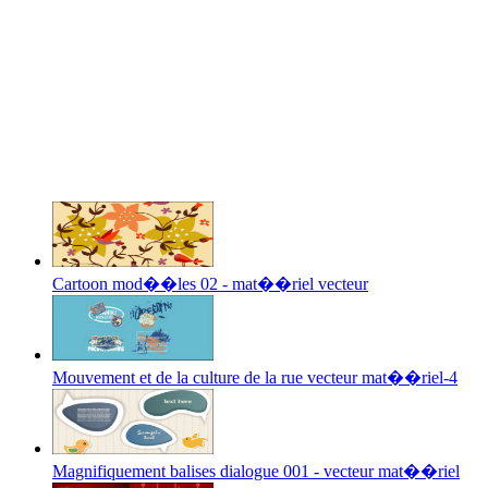
Cartoon mod��les 02 - mat��riel vecteur
Mouvement et de la culture de la rue vecteur mat��riel-4
Magnifiquement balises dialogue 001 - vecteur mat��riel