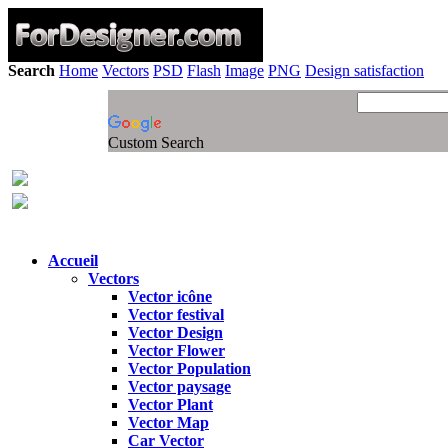
Search
Home
Vectors
PSD
Flash
Image
PNG
Design satisfaction
Custom Search
Accueil
Vectors
Vector icône
Vector festival
Vector Design
Vector Flower
Vector Population
Vector paysage
Vector Plant
Vector Map
Car Vector