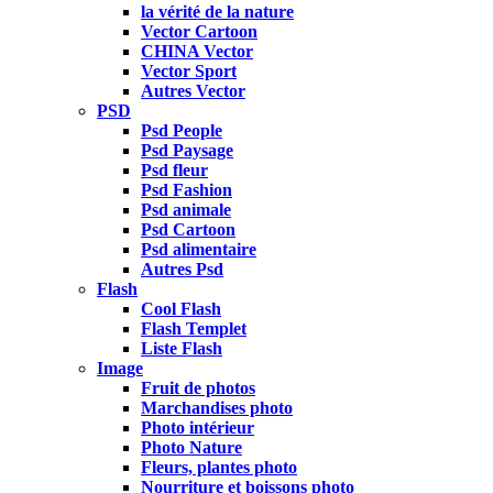
la vérité de la nature
Vector Cartoon
CHINA Vector
Vector Sport
Autres Vector
PSD
Psd People
Psd Paysage
Psd fleur
Psd Fashion
Psd animale
Psd Cartoon
Psd alimentaire
Autres Psd
Flash
Cool Flash
Flash Templet
Liste Flash
Image
Fruit de photos
Marchandises photo
Photo intérieur
Photo Nature
Fleurs, plantes photo
Nourriture et boissons photo