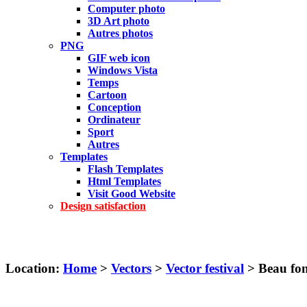
Computer photo
3D Art photo
Autres photos
PNG
GIF web icon
Windows Vista
Temps
Cartoon
Conception
Ordinateur
Sport
Autres
Templates
Flash Templates
Html Templates
Visit Good Website
Design satisfaction
Location:
Home
>
Vectors
>
Vector festival
> Beau fon