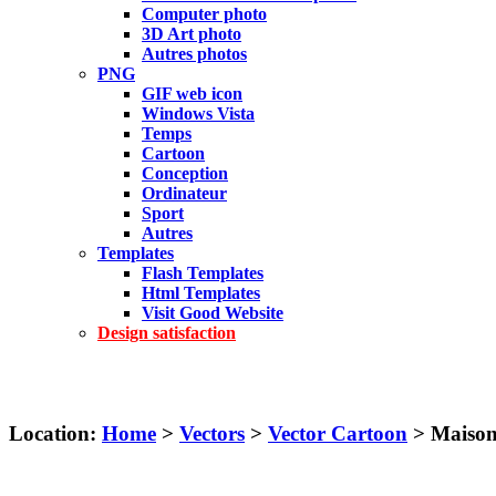
Computer photo
3D Art photo
Autres photos
PNG
GIF web icon
Windows Vista
Temps
Cartoon
Conception
Ordinateur
Sport
Autres
Templates
Flash Templates
Html Templates
Visit Good Website
Design satisfaction
Location:
Home
>
Vectors
>
Vector Cartoon
> Maison