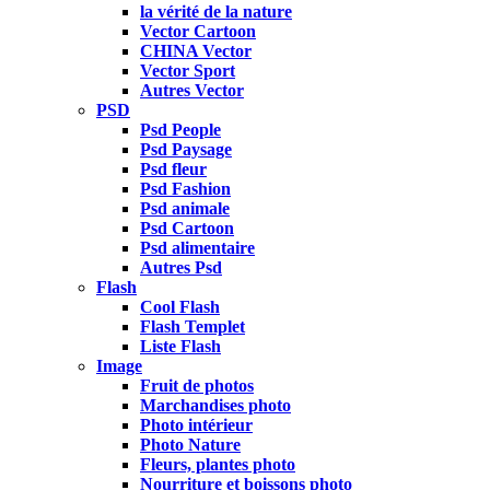
la vérité de la nature
Vector Cartoon
CHINA Vector
Vector Sport
Autres Vector
PSD
Psd People
Psd Paysage
Psd fleur
Psd Fashion
Psd animale
Psd Cartoon
Psd alimentaire
Autres Psd
Flash
Cool Flash
Flash Templet
Liste Flash
Image
Fruit de photos
Marchandises photo
Photo intérieur
Photo Nature
Fleurs, plantes photo
Nourriture et boissons photo