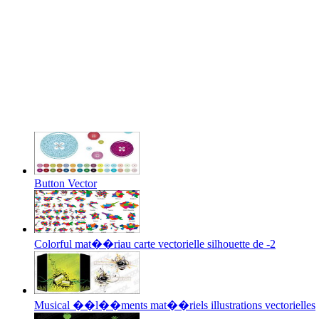
Button Vector
Colorful mat��riau carte vectorielle silhouette de -2
Musical ��l��ments mat��riels illustrations vectorielles