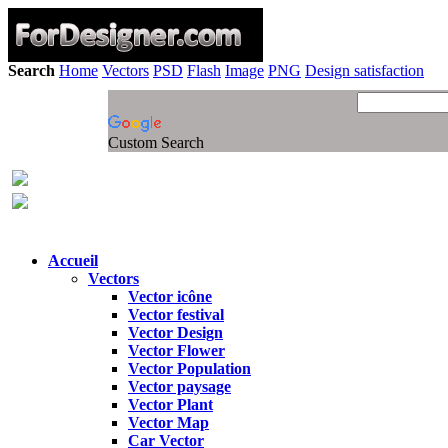
Search
Home
Vectors
PSD
Flash
Image
PNG
Design satisfaction
Custom Search
Accueil
Vectors
Vector icône
Vector festival
Vector Design
Vector Flower
Vector Population
Vector paysage
Vector Plant
Vector Map
Car Vector