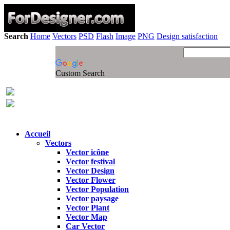
Search
Home
Vectors
PSD
Flash
Image
PNG
Design satisfaction
Custom Search
Accueil
Vectors
Vector icône
Vector festival
Vector Design
Vector Flower
Vector Population
Vector paysage
Vector Plant
Vector Map
Car Vector