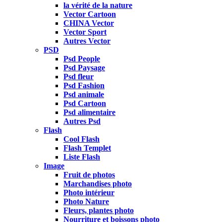
la vérité de la nature
Vector Cartoon
CHINA Vector
Vector Sport
Autres Vector
PSD
Psd People
Psd Paysage
Psd fleur
Psd Fashion
Psd animale
Psd Cartoon
Psd alimentaire
Autres Psd
Flash
Cool Flash
Flash Templet
Liste Flash
Image
Fruit de photos
Marchandises photo
Photo intérieur
Photo Nature
Fleurs, plantes photo
Nourriture et boissons photo