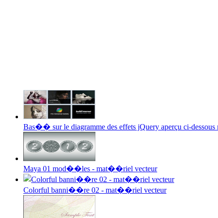
Bas�� sur le diagramme des effets jQuery aperçu ci-dessous 
Maya 01 mod��les - mat��riel vecteur
Colorful banni��re 02 - mat��riel vecteur