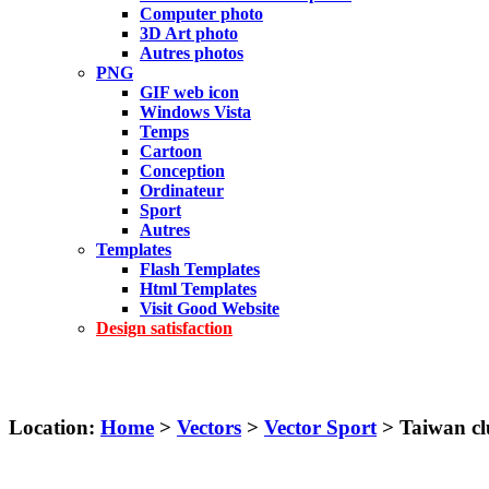
Computer photo
3D Art photo
Autres photos
PNG
GIF web icon
Windows Vista
Temps
Cartoon
Conception
Ordinateur
Sport
Autres
Templates
Flash Templates
Html Templates
Visit Good Website
Design satisfaction
Location:
Home
>
Vectors
>
Vector Sport
> Taiwan cl