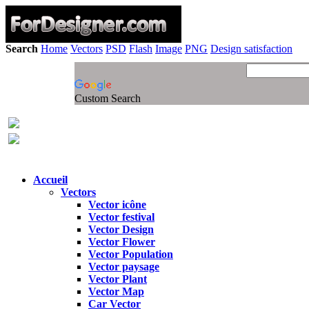
Search
Home
Vectors
PSD
Flash
Image
PNG
Design satisfaction
Custom Search
Accueil
Vectors
Vector icône
Vector festival
Vector Design
Vector Flower
Vector Population
Vector paysage
Vector Plant
Vector Map
Car Vector