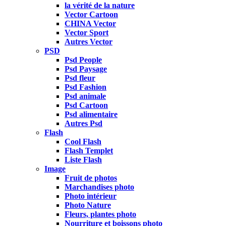
la vérité de la nature
Vector Cartoon
CHINA Vector
Vector Sport
Autres Vector
PSD
Psd People
Psd Paysage
Psd fleur
Psd Fashion
Psd animale
Psd Cartoon
Psd alimentaire
Autres Psd
Flash
Cool Flash
Flash Templet
Liste Flash
Image
Fruit de photos
Marchandises photo
Photo intérieur
Photo Nature
Fleurs, plantes photo
Nourriture et boissons photo