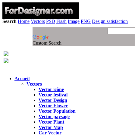
Search
Home
Vectors
PSD
Flash
Image
PNG
Design satisfaction
Custom Search
Accueil
Vectors
Vector icône
Vector festival
Vector Design
Vector Flower
Vector Population
Vector paysage
Vector Plant
Vector Map
Car Vector