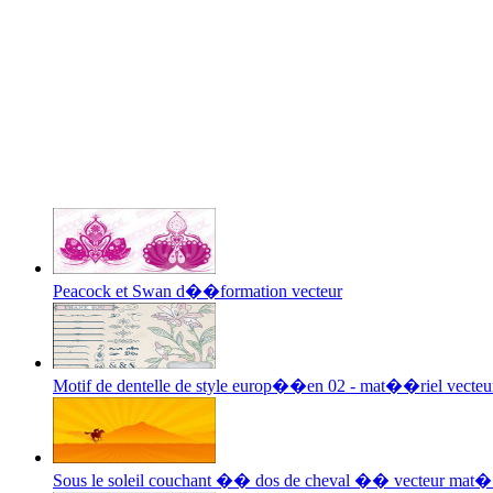
Peacock et Swan d��formation vecteur
Motif de dentelle de style europ��en 02 - mat��riel vecteu
Sous le soleil couchant �� dos de cheval �� vecteur mat�