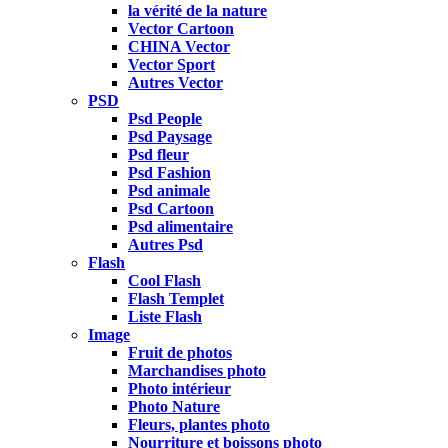
la vérité de la nature
Vector Cartoon
CHINA Vector
Vector Sport
Autres Vector
PSD
Psd People
Psd Paysage
Psd fleur
Psd Fashion
Psd animale
Psd Cartoon
Psd alimentaire
Autres Psd
Flash
Cool Flash
Flash Templet
Liste Flash
Image
Fruit de photos
Marchandises photo
Photo intérieur
Photo Nature
Fleurs, plantes photo
Nourriture et boissons photo