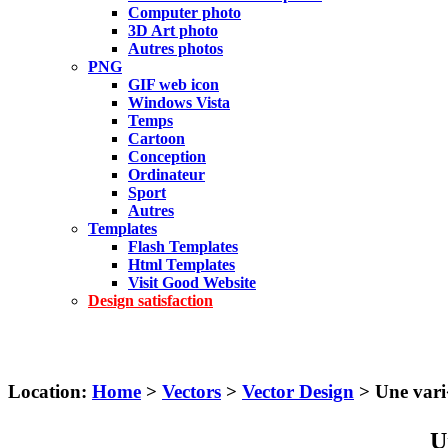
Computer photo
3D Art photo
Autres photos
PNG
GIF web icon
Windows Vista
Temps
Cartoon
Conception
Ordinateur
Sport
Autres
Templates
Flash Templates
Html Templates
Visit Good Website
Design satisfaction
Location:
Home
>
Vectors
>
Vector Design
> Une vari
U