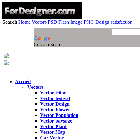
Search
Home
Vectors
PSD
Flash
Image
PNG
Design satisfaction
Custom Search
Accueil
Vectors
Vector icône
Vector festival
Vector Design
Vector Flower
Vector Population
Vector paysage
Vector Plant
Vector Map
Car Vector