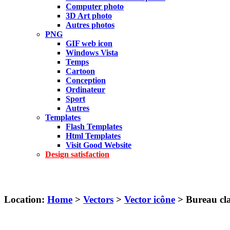
Computer photo
3D Art photo
Autres photos
PNG
GIF web icon
Windows Vista
Temps
Cartoon
Conception
Ordinateur
Sport
Autres
Templates
Flash Templates
Html Templates
Visit Good Website
Design satisfaction
Location:
Home
>
Vectors
>
Vector icône
> Bureau clas