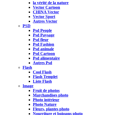
la vérité de la nature
Vector Cartoon
CHINA Vector
Vector Sport
Autres Vector
PSD
Psd People
Psd Paysage
Psd fleur
Psd Fashion
Psd animale
Psd Cartoon
Psd alimentaire
Autres Psd
Flash
Cool Flash
Flash Templet
Liste Flash
Image
Fruit de photos
Marchandises photo
Photo intérieur
Photo Nature
Fleurs, plantes photo
Nourriture et boissons photo