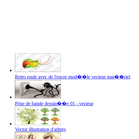
Retro roule avec de l'encre mod��le vecteur mat��riel
Prise de bande dessin��e 01 - vecteur
Vector illustration d'arbres